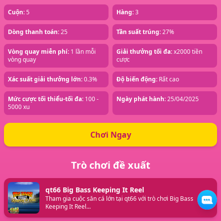
Cuộn:
5
Hàng:
3
Dòng thanh toán:
25
Tần suất trúng:
27%
Vòng quay miễn phí:
1 lần mỗi
Giải thưởng tối đa:
x2000 tiền
vòng quay
cược
Xác suất giải thưởng lớn:
0.3%
Độ biến động:
Rất cao
Mức cược tối thiểu-tối đa:
100 -
Ngày phát hành:
25/04/2025
5000 xu
Chơi Ngay
Trò chơi đề xuất
qt66 Big Bass Keeping It Reel
Tham gia cuộc săn cá lớn tại qt66 với trò chơi Big Bass
Keeping It Reel...