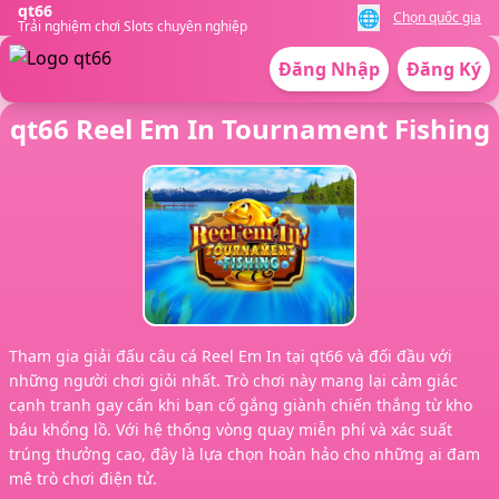
qt66
🌐
Chọn quốc gia
Trải nghiệm chơi Slots chuyên nghiệp
Đăng Nhập
Đăng Ký
qt66 Reel Em In Tournament Fishing
Tham gia giải đấu câu cá Reel Em In tại qt66 và đối đầu với
những người chơi giỏi nhất. Trò chơi này mang lại cảm giác
cạnh tranh gay cấn khi bạn cố gắng giành chiến thắng từ kho
báu khổng lồ. Với hệ thống vòng quay miễn phí và xác suất
trúng thưởng cao, đây là lựa chọn hoàn hảo cho những ai đam
mê trò chơi điện tử.