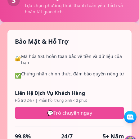
Lựa chọn phương thức thanh toán yêu thích và
hoàn tất giao dịch.
Bảo Mật & Hỗ Trợ
Mã hóa SSL hoàn toàn bảo vệ tiền và dữ liệu của
🔐
bạn
Chứng nhận chính thức, đảm bảo quyền riêng tư
✅
Liên Hệ Dịch Vụ Khách Hàng
Hỗ trợ 24/7 | Phản hồi trung bình < 2 phút
💬
Trò chuyện ngay
99.8%
24/7
5+ Năm