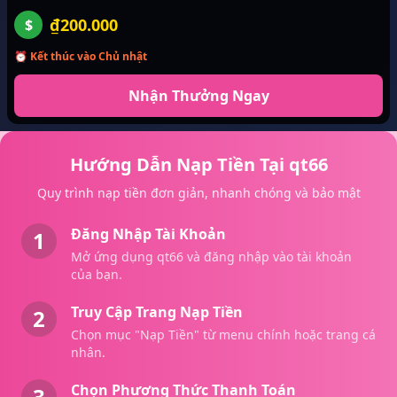
₫200.000
$
⏰ Kết thúc vào Chủ nhật
Nhận Thưởng Ngay
Hướng Dẫn Nạp Tiền Tại qt66
Quy trình nạp tiền đơn giản, nhanh chóng và bảo mật
Đăng Nhập Tài Khoản
1
Mở ứng dụng qt66 và đăng nhập vào tài khoản
của bạn.
Truy Cập Trang Nạp Tiền
2
Chọn mục "Nạp Tiền" từ menu chính hoặc trang cá
nhân.
Chọn Phương Thức Thanh Toán
3