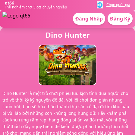
qt66
🌐
Chọn quốc gia
Trải nghiệm chơi Slots chuyên nghiệp
Đăng Nhập
Đăng Ký
Dino Hunter
Dino Hunter là một trò chơi phiêu lưu kịch tính đưa người chơi
trở về thời kỳ kỷ nguyên đồ đá. Với lối chơi đơn giản nhưng
cuốn hút, bạn sẽ hóa thân thành thợ săn cổ đại đi tìm kho báu
bị vùi lấp bởi những con khủng long hung dữ. Hãy khám phá
các khu rừng rậm rạp, hang động bí ẩn và đối mặt với những
thử thách đầy nguy hiểm để kiếm được phần thưởng lớn nhất.
Trò chơi mang đến trải nghiệm sống động với hiệu ứng âm