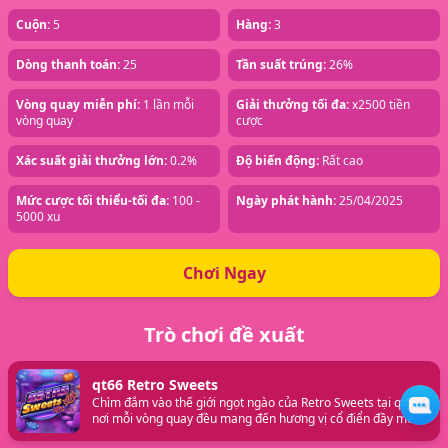
Cuộn:
5
Hàng:
3
Dòng thanh toán:
25
Tần suất trúng:
26%
Vòng quay miễn phí:
1 lần mỗi
Giải thưởng tối đa:
x2500 tiền
vòng quay
cược
Xác suất giải thưởng lớn:
0.2%
Độ biến động:
Rất cao
Mức cược tối thiểu-tối đa:
100 -
Ngày phát hành:
25/04/2025
5000 xu
Chơi Ngay
Trò chơi đề xuất
qt66 Retro Sweets
Chìm đắm vào thế giới ngọt ngào của Retro Sweets tại qt66,
nơi mỗi vòng quay đều mang đến hương vị cổ điển đầy mê
hoặc. Với thiết kế retro phong cách, trò chơi này hứa hẹn