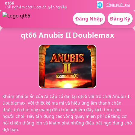
qt66
🌐
Chọn quốc gia
Trải nghiệm chơi Slots chuyên nghiệp
Đăng Nhập
Đăng Ký
qt66 Anubis II Doublemax
Khám phá bí ẩn của Ai Cập cổ đại tại qt66 với trò chơi Anubis II
Doublemax. Với thiết kế ma mị và hiệu ứng âm thanh chân
thực, trò chơi này mang đến trải nghiệm đầy kịch tính cho
người chơi. Hãy tận dụng các vòng quay miễn phí để tăng cơ
hội chiến thắng lớn và khám phá những điều bất ngờ đang chờ
đợi bạn.